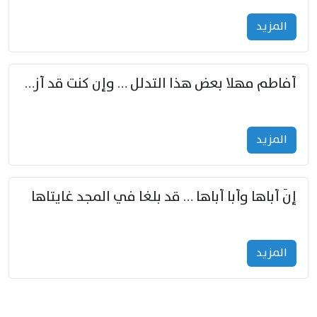
المزید
أفاطم مهلا بعض هذا التدلل … وإن كنت قد أزمعت صرمي فأجملي
المزید
إنّ أباها وأبا أباها … قد بلغا في المجد غايتاها
المزید