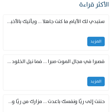
الأكثر قراءة
ستبدي لك الأيام ما كنت جاهلا … ويأتيك بالأخبار من لم تزوّد
المزید
فصبرا في مجال الموت صبرا … فما نيل الخلود بمستطاع
المزید
حننت إلى ريّا ونفسك باعدت … مزارك من ريّا وشعباكما معا