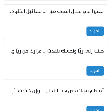
فصبرا في مجال الموت صبرا … فما نيل الخلود بمستطاع
المزید
حننت إلى ريّا ونفسك باعدت … مزارك من ريّا وشعباكما معا
المزید
أفاطم مهلا بعض هذا التدلل … وإن كنت قد أزمعت صرمي فأجملي
المزید