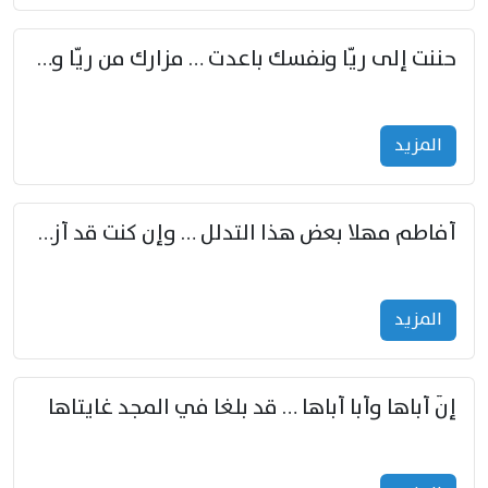
حننت إلى ريّا ونفسك باعدت … مزارك من ريّا وشعباكما معا
المزید
أفاطم مهلا بعض هذا التدلل … وإن كنت قد أزمعت صرمي فأجملي
المزید
إنّ أباها وأبا أباها … قد بلغا في المجد غايتاها