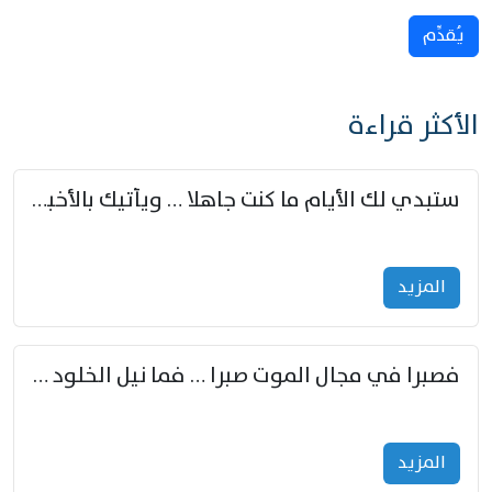
يُقدِّم
الأكثر قراءة
ستبدي لك الأيام ما كنت جاهلا … ويأتيك بالأخبار من لم تزوّد
المزید
فصبرا في مجال الموت صبرا … فما نيل الخلود بمستطاع
المزید