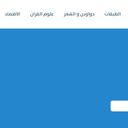
الطبقات
دواوين و الشعر
علوم القران
الاقتصاد