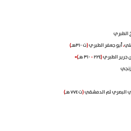
 الطبري
ملي
،
أبو جعفر الطبري
(
ت ٣١٠هـ
)
ن جرير الطبري
(
٢٢٤
-
٣١٠ هـ
)»
زنجي
رشي البصري ثم الدمشقي
(
ت ٧٧٤ هـ
)