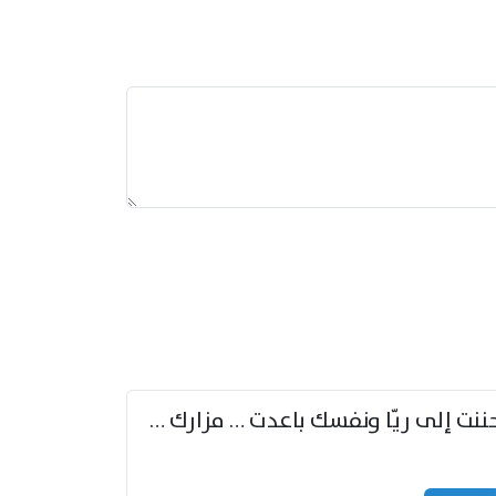
حننت إلى ريّا ونفسك باعدت … مزارك من ريّا وشعباكما معا