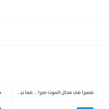
زوّد
فصبرا في مجال الموت صبرا … فما نيل الخلود بمستطاع