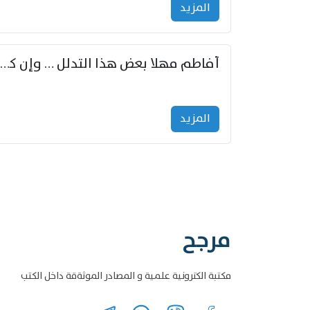
المزید
أفاطم مهلا بعض هذا التدلل … وإن كنت قد أزمعت صرمي فأجملي
المزید
مرجح
مكتبة الكترونية علمية و المصادر الموثةقة داخل الكتب