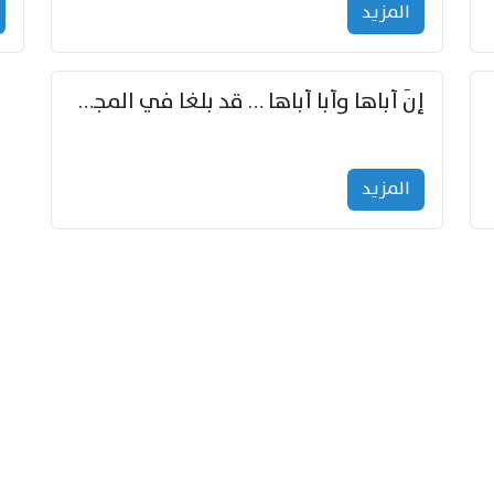
المزید
إنّ أباها وأبا أباها … قد بلغا في المجد غايتاها
المزید