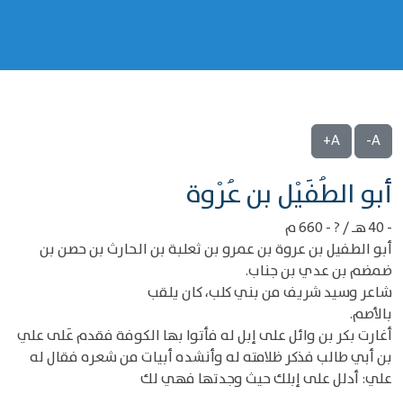
A+
A-
‌‌أبو الطُفَيْل بن عُرْوة
- 40 هـ / ? - 660 م
أبو الطفيل بن عروة بن عمرو بن ثعلبة بن الحارث بن حصن بن
ضمضم بن عدي بن جناب.
شاعر وسيد شريف من بني كلب، كان يلقب
بالأصم.
أغارت بكر بن وائل على إبل له فأتوا بها الكوفة فقدم عَلى علي
بن أبي طالب فذكر ظلامته له وأنشده أبيات من شعره فقال له
علي: أدلل على إبلك حيث وجدتها فهي لك