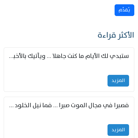
يُقدِّم
الأكثر قراءة
ستبدي لك الأيام ما كنت جاهلا … ويأتيك بالأخبار من لم تزوّد
المزید
فصبرا في مجال الموت صبرا … فما نيل الخلود بمستطاع
المزید