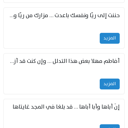
حننت إلى ريّا ونفسك باعدت … مزارك من ريّا وشعباكما معا
المزید
أفاطم مهلا بعض هذا التدلل … وإن كنت قد أزمعت صرمي فأجملي
المزید
إنّ أباها وأبا أباها … قد بلغا في المجد غايتاها