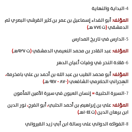
4-
البداية والنهاية
المؤلف
:
أبو الفداء إسماعيل بن عمر بن كثير القرشي البصري ثم
الدمشقي
(
ت ٧٧٤ هـ
)
5-
الدارس في تاريخ المدارس
المؤلف
:
عبد القادر بن محمد النعيمي الدمشقي
(
ت ٩٢٧هـ
)
6-
قلادة النحر في وفيات أعيان الدهر
المؤلف
:
أبو محمد الطيب بن عبد الله بن أحمد بن علي بامخرمة
،
الهِجراني الحضرمي الشافعي
(
٨٧٠
-
٩٤٧ هـ
)
7-
السيرة الحلبية
=
إنسان العيون في سيرة الأمين المأمون
المؤلف
:
علي بن إبراهيم بن أحمد الحلبي
،
أبو الفرج
،
نور الدين
ابن برهان الدين
(
ت ١٠٤٤هـ
)
8-
الفواكه الدواني على رسالة ابن أبي زيد القيرواني