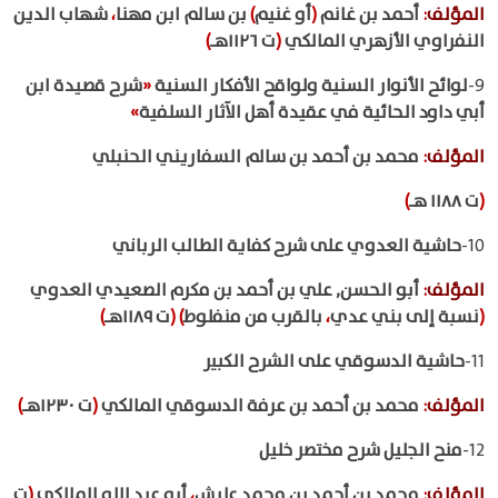
المؤلف
:
أحمد بن غانم
(
أو غنيم
)
بن سالم ابن مهنا
،
شهاب الدين
النفراوي الأزهري المالكي
(
ت ١١٢٦هـ
)
9-
لوائح الأنوار السنية ولواقح الأفكار السنية
«
شرح قصيدة ابن
أبي داود الحائية في عقيدة أهل الآثار السلفية
»
المؤلف
:
محمد بن أحمد بن سالم السفاريني الحنبلي
(
ت ١١٨٨ هـ
)
10-
حاشية العدوي على شرح كفاية الطالب الرباني
المؤلف
:
أبو الحسن, علي بن أحمد بن مكرم الصعيدي العدوي
(
نسبة إلى بني عدي
،
بالقرب من منفلوط
)
(
ت ١١٨٩هـ
)
11-
حاشية الدسوقي على الشرح الكبير
المؤلف
:
محمد بن أحمد بن عرفة الدسوقي المالكي
(
ت ١٢٣٠هـ
)
12-
منح الجليل شرح مختصر خليل
المؤلف
:
محمد بن أحمد بن محمد عليش
،
أبو عبد الله المالكي
(
ت