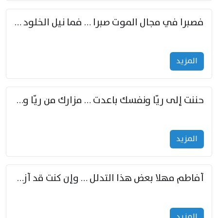
فصبرا في مجال الموت صبرا … فما نيل الخلود بمستطاع
المزید
حننت إلى ريّا ونفسك باعدت … مزارك من ريّا وشعباكما معا
المزید
أفاطم مهلا بعض هذا التدلل … وإن كنت قد أزمعت صرمي فأجملي
المزید