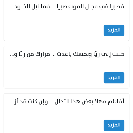
فصبرا في مجال الموت صبرا … فما نيل الخلود بمستطاع
المزید
حننت إلى ريّا ونفسك باعدت … مزارك من ريّا وشعباكما معا
المزید
أفاطم مهلا بعض هذا التدلل … وإن كنت قد أزمعت صرمي فأجملي
المزید