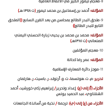
8-
معجم تيمور الكبير في الألفاظ العامية
المؤلف
:
أحمد بن إسماعيل بن محمد تيمور
(
ت ١٣٤٨ هـ
)
9-
ملحق البدر الطالع بمحاسن من بعد القرن السابع
((
الملحق
التابع للبدر الطالع
))
المؤلف
:
محمد بن محمد بن يحيى زبارة الحسني اليمني
الصنعاني
(
ت ١٣٨١هـ
)
10-
معجم المؤلفين
المؤلف
:
عمر رضا كحالة
11-
موجز دائرة المعارف الإسلامية
تحرير
:
م
.
ت
.
هوتسما
،
ت
.
و
.
أرنولد
،
ر
.
باسيت
،
ر
.
هارتمان
الأجزاء
(
أ
)
إلى
(
ع
):
إعداد وتحرير
/
إبراهيم زكي خورشيد
،
أحمد
الشنتناوي
،
عبد الحميد يونس
الأجزاء من
(
ع
)
إلى
(
ي
):
ترجمة
/
نخبة من أساتذة الجامعات