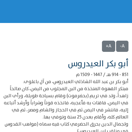
A+
A-
‌‌أبو بكر العيدروس
851 - 914 هـ / 1447 - 1509 م
أبو بكر بن عبد الله الشاذلي العيدروس، من آل باعلوى.
مبتكر القهوة المتخذة من البن المجلوب من اليمن، كان صالحاً
زاهداً، ولد في تريم (بحضرموت) وقام بسياحة طويلة، ورأى البن
في اليمن، فاقتات به فأعجبه، فاتخذه قوتاً وشراباً وأرشد أتباعه
إليه، فانتشر في اليمن ثم في الحجاز والشام ومصر، ثم في
العالم كله، وأقام بعدن 25 سنة وتوفي بها.
ولجمال الدين بحرق الحضرمي كتاب فيه سماه (مواهب القدوس
في مناقب ابن العيدروس) .