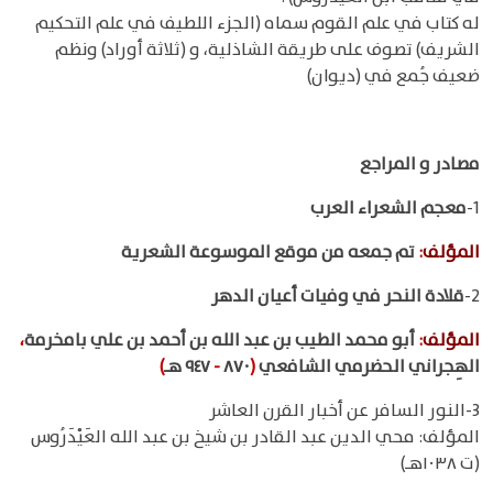
له كتاب في علم القوم سماه (الجزء اللطيف في علم التحكيم
الشريف) تصوف على طريقة الشاذلية، و (ثلاثة أوراد) ونظم
ضعيف جُمع في (ديوان)
مصادر و المراجع
1-
معجم الشعراء العرب
المؤلف
:
تم جمعه من موقع الموسوعة الشعرية
2-
قلادة النحر في وفيات أعيان الدهر
المؤلف
:
أبو محمد الطيب بن عبد الله بن أحمد بن علي بامخرمة
،
الهِجراني الحضرمي الشافعي
(
٨٧٠
-
٩٤٧ هـ
)
3-النور السافر عن أخبار القرن العاشر
المؤلف: محي الدين عبد القادر بن شيخ بن عبد الله العَيْدَرُوس
(ت ١٠٣٨هـ)