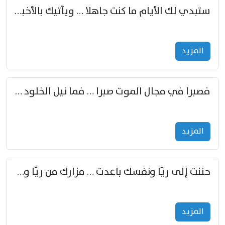
ستبدي لك الأيام ما كنت جاهلا … ويأتيك بالأخبار من لم تزوّد
المزید
فصبرا في مجال الموت صبرا … فما نيل الخلود بمستطاع
المزید
حننت إلى ريّا ونفسك باعدت … مزارك من ريّا وشعباكما معا
المزید