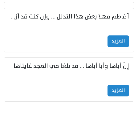
أفاطم مهلا بعض هذا التدلل … وإن كنت قد أزمعت صرمي فأجملي
المزید
إنّ أباها وأبا أباها … قد بلغا في المجد غايتاها
المزید