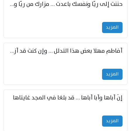
حننت إلى ريّا ونفسك باعدت … مزارك من ريّا وشعباكما معا
المزید
أفاطم مهلا بعض هذا التدلل … وإن كنت قد أزمعت صرمي فأجملي
المزید
إنّ أباها وأبا أباها … قد بلغا في المجد غايتاها
المزید