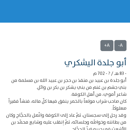
A+
A-
‌‌أبو جلدة اليشكري
- 83 هـ / ? - 702 م
أبو جلدة بن عبيد بن منقذ بن حجر بن عبيد الله بن مسلمة من
بني جشم بن غنم من بني يشكر بن بكر بن وائل.
شاعر أموي، من أهل الكوفة.
كان صاحب شراب مولعاً بالخمر ينفق فيها كلّ ماله، فنشأ فقيراً
صعلوكاً.
وقد رحل إلى سجستان، ثمّ عاد إلى الكوفة واتّصل بالحجّاج وكان
من بطانته وخواصّه وجلسائه، ثمّ اِنقلب عليه وشايع محمّد بن
الأشعث في حربه ضدّ الحجّاج.