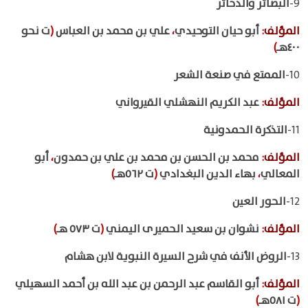
9-
البصائر والذخائر
المؤلف
:
أبو حيان التوحيدي
،
علي بن محمد بن العباس
(
ت نحو
٤٠٠هـ
)
10-
الممتع في صنعة الشعر
المؤلف
:
عبد الكريم النهشلي القيرواني
11-
التذكرة الحمدونية
المؤلف
:
محمد بن الحسن بن محمد بن علي بن حمدون
،
أبو
المعالي
،
بهاء الدين البغدادي
(
ت ٥٦٢هـ
)
12-
الحور العين
المؤلف
:
نشوان بن سعيد الحميرى اليمني
(
ت ٥٧٣ هـ
)
13-
الروض الأنف في شرح السيرة النبوية لابن هشام
المؤلف
:
أبو القاسم عبد الرحمن بن عبد الله بن أحمد السهيلي
(
ت ٥٨١هـ
)