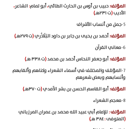
المؤلف
:
حبيب بن أوس بن الحارث الطائي
،
أبو تمام
:
الشاعر
،
الأديب
(
ت ٢٣١هـ
)
5-
جمل من أنساب الأشراف
المؤلف
:
أحمد بن يحيى بن جابر بن داود البَلَاذُري
(
ت ٢٧٩هـ
)
6-
معاني القرآن
المؤلف
:
أبو جعفر النحاس أحمد بن محمد
(
ت ٣٣٨ هـ
)
7-
المؤتلف والمختلف في أسماء الشعراء وكناهم وألقابهم
وأنسابهم وبعض شعرهم
المؤلف
:
أبو القاسم الحسن بن بشر الآمدي
(
ت ٣٧٠هـ
)
8-
معجم الشعراء
المؤلف
:
للإمام أبي عبيد الله محمد بن عمران المرزباني
(
المتوفى
:
٣٨٤ هـ
)