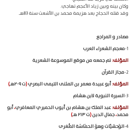
وكان بينه وبين زياد الأعجم تهاجي.
وقد قتله الحجاج بعد هزيمة محمد بن الأشعث سنة 83هـ
مصادر و المراجع
1-
معجم الشعراء العرب
المؤلف
:
تم جمعه من موقع الموسوعة الشعرية
2-
مجاز القرآن
المؤلف
:
أبو عبيدة معمر بن المثنى التيمى البصري
(
ت ٢٠٩هـ
)
3-
السيرة النبوية لابن هشام
المؤلف
:
عبد الملك بن هشام بن أيوب الحميري المعافري
،
أبو
محمد
،
جمال الدين
(
ت ٢١٣ هـ
)
4-
الوَحشيَّات وهوَ الحمَاسَة الصُّغرى