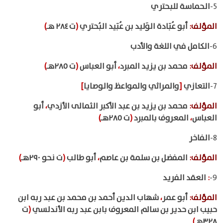
5-
الحماسة للبحتري
المؤلف
:
أبو عُبَادة الوَليد بن عُبَيد البُحتري
(
ت ٢٨٤ هـ
)
6-
الكامل في اللغة والأدب
المؤلف
:
محمد بن يزيد المبرد
،
أبو العباس
(
ت ٢٨٥هـ
)
7-
التعازي
[
والمراثي والمواعظ والوصايا
]
المؤلف
:
محمد بن يزيد بن عبد الأكبر الثمالى الأزدي
،
أبو
العباس
،
المعروف بالمبرد
(
ت ٢٨٥هـ
)
8-
الفاخر
المؤلف
:
المفضل بن سلمة بن عاصم
،
أبو طالب
(
ت نحو ٢٩٠هـ
)
9-
:
العقد الفريد
المؤلف
:
أبو عمر
،
شهاب الدين أحمد بن محمد بن عبد ربه ابن
حبيب ابن حدير بن سالم المعروف بابن عبد ربه الأندلسي
(
ت
٣٢٨هـ
)