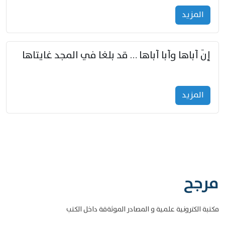
المزید
إنّ أباها وأبا أباها … قد بلغا في المجد غايتاها
المزید
مرجح
مكتبة الكترونية علمية و المصادر الموثةقة داخل الكتب