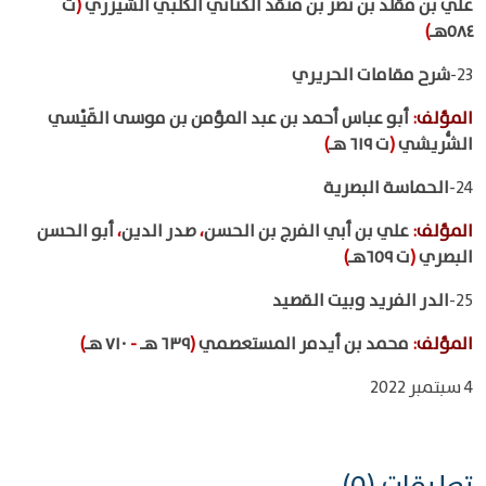
علي بن مقلد بن نصر بن منقذ الكناني الكلبي الشيزري
(
ت
٥٨٤هـ
)
23-
شرح مقامات الحريري
المؤلف
:
أبو عباس أحمد بن عبد المؤمن بن موسى القَيْسي
الشُّريشي
(
ت ٦١٩ هـ
)
24-
الحماسة البصرية
المؤلف
:
علي بن أبي الفرج بن الحسن
،
صدر الدين
،
أبو الحسن
البصري
(
ت ٦٥٩هـ
)
25-
الدر الفريد وبيت القصيد
المؤلف
:
محمد بن أيدمر المستعصمي
(
٦٣٩ هـ
-
٧١٠ هـ
)
4 سبتمبر 2022