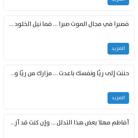
فصبرا في مجال الموت صبرا … فما نيل الخلود بمستطاع
المزید
حننت إلى ريّا ونفسك باعدت … مزارك من ريّا وشعباكما معا
المزید
أفاطم مهلا بعض هذا التدلل … وإن كنت قد أزمعت صرمي فأجملي