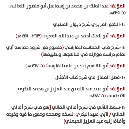
المؤلف
:
عبد الملك بن محمد بن إسماعيل أبو منصور الثعالبي
(
ت ٤٢٩هـ
15-
اللامع العزيزي شرح ديوان المتنبي
المؤلف
:
أبو العلاء أحمد بن عبد الله المعري
(
٣٦٣
-
٤٤٩ هـ
)
16-
شرح كتاب الحماسة للفارسي
(
مطبوع مع
:
شروح حماسة أبي
تمام دراسة موازنة في مناهجها وتطبيقها
)
المؤلف
:
أبو القاسم زيد بن علي الفارسيّ
(
ت ٤٦٧ هـ
)
17-
فصل المقال في شرح كتاب الأمثال
المؤلف
:
أبو عبيد عبد الله بن عبد العزيز بن محمد البكري
الأندلسي
(
ت ٤٨٧هـ
18-
سمط اللآلي في شرح أمالي القالي
[
هو كتاب شرح أمالي
القالي
/
لأبي عبيد البكري
؛
نسخه وصححه وحقق ما فيه وخرجه
وأضاف إليه عبد العزيز الميمني
]