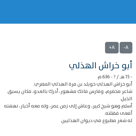
A+
A-
‌‌أبو خراش الهذلي
- 15 هـ / ? - 636 م
أبو خراش الهذلي خويلد بن مرة الهذلي المضري.
شاعر مخضرم، وفارس فاتك مشهور، أدرك بالعدو، فكان يسبق
الخيل.
أسلم وهو شيخ كبير، وعاش إلى زمن عمر، وله معه أخبار، نهشته
أفعى فقتلته.
له شعر مطبوع في ديوان الهذليين