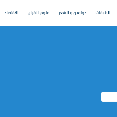
الطبقات
دواوين و الشعر
علوم القران
الاقتصاد