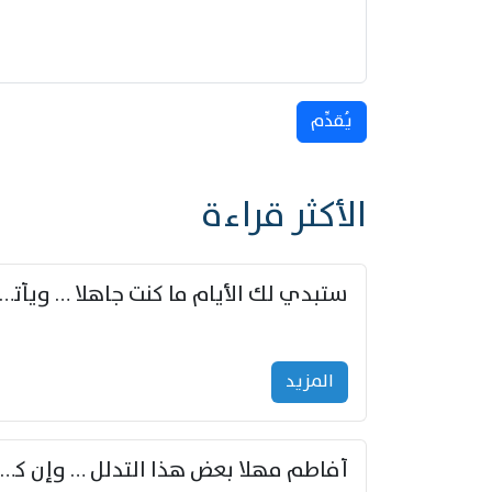
يُقدِّم
الأكثر قراءة
ستبدي لك الأيام ما كنت جاهلا … ويأتيك بالأخبار من لم ت
المزید
أفاطم مهلا بعض هذا التدلل … وإن كنت قد أزمعت صرمي فأجملي