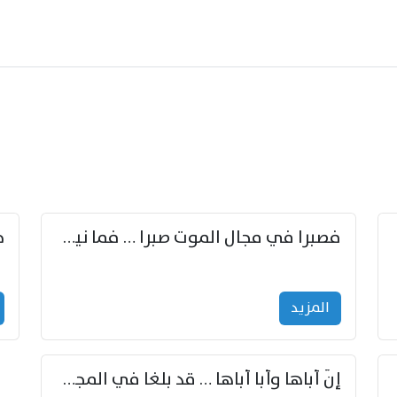
زوّد
فصبرا في مجال الموت صبرا … فما نيل الخلود بمستطاع
المزید
إنّ أباها وأبا أباها … قد بلغا في المجد غايتاها