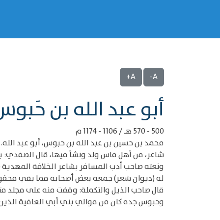
A+
A-
‌‌أبو عبد الله بن حَبوس
500 - 570 هـ / 1106 - 1174 م
محمد بن حسين بن عبد الله بن حبوس، أبو عبد الله.
شاعر، من أهل فاس ولد ونشأ فيها، قال الصفدي: بدي
ونعته صاحب أدب المسافر بشاعر الخلافة المهدية (ا
له (ديوان شعر) جمعه بعض أصحابه مما بقي محفوظا
قال صاحب الذيل والتكملة: وقفت منه على مجلد م
وحبوس جده كان من موالي بني أبي العافية الذين