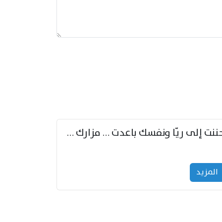
حننت إلى ريّا ونفسك باعدت … مزارك من ريّا وشعباكما معا
المزید