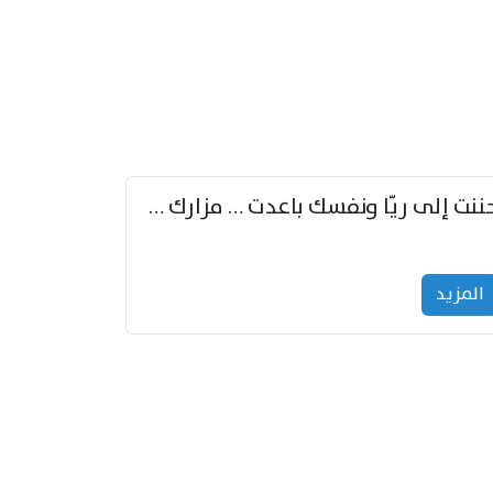
حننت إلى ريّا ونفسك باعدت … مزارك من ريّا وشعباكما معا
المزید