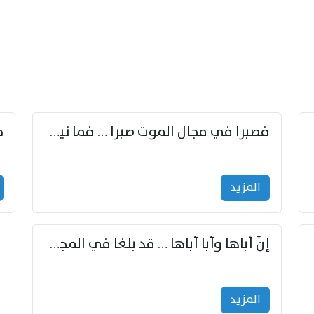
زوّد
فصبرا في مجال الموت صبرا … فما نيل الخلود بمستطاع
المزید
إنّ أباها وأبا أباها … قد بلغا في المجد غايتاها
المزید