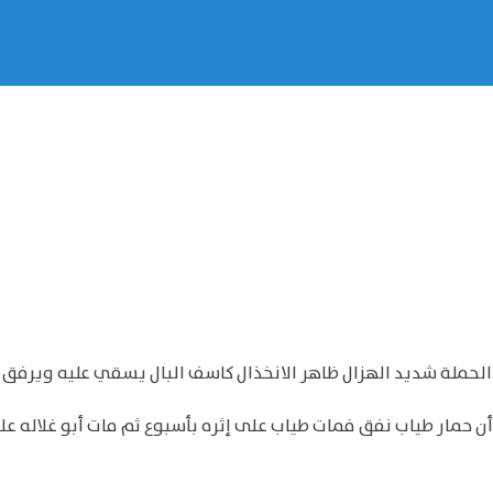
لحملة شديد الهزال ظاهر الانخذال كاسف البال يسقي عليه ويرفق ب
 حمار طياب نفق فمات طياب على إثره بأسبوع ثم مات أبو غلاله على