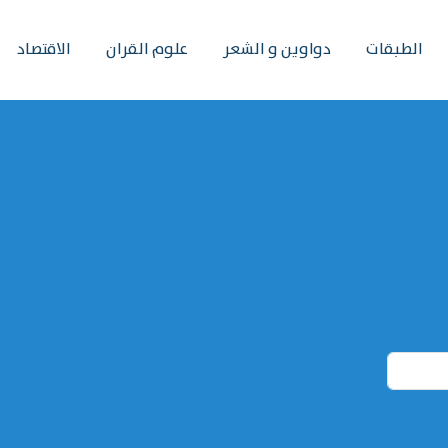
الطبقات
دواوين و الشعر
علوم القران
الاقتصاد