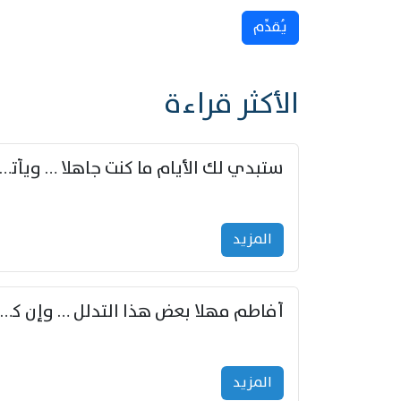
يُقدِّم
الأكثر قراءة
ستبدي لك الأيام ما كنت جاهلا … ويأتيك بالأخبار من لم ت
المزید
أفاطم مهلا بعض هذا التدلل … وإن كنت قد أزمعت صرمي فأجملي
المزید