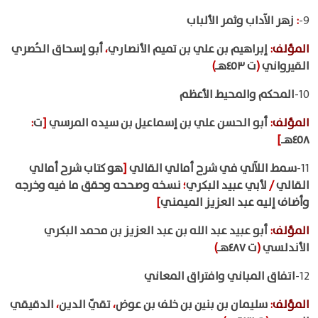
9-
:
زهر الآداب وثمر الألباب
المؤلف
:
إبراهيم بن علي بن تميم الأنصاري
،
أبو إسحاق الحُصري
القيرواني
(
ت ٤٥٣هـ
)
10-
المحكم والمحيط الأعظم
المؤلف
:
أبو الحسن علي بن إسماعيل بن سيده المرسي
[
ت
:
٤٥٨هـ
]
11-
سمط اللآلي في شرح أمالي القالي
[
هو كتاب شرح أمالي
القالي
/
لأبي عبيد البكري
؛
نسخه وصححه وحقق ما فيه وخرجه
وأضاف إليه عبد العزيز الميمني
]
المؤلف
:
أبو عبيد عبد الله بن عبد العزيز بن محمد البكري
الأندلسي
(
ت ٤٨٧هـ
)
12-
اتفاق المباني وافتراق المعاني
المؤلف
:
سليمان بن بنين بن خلف بن عوض
،
تقيّ الدين
،
الدقيقي