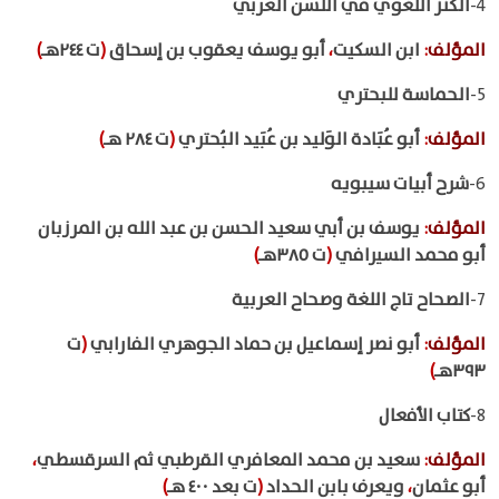
4-
الكنز اللغوي في اللَسَن العربي
المؤلف
:
ابن السكيت
،
أبو يوسف يعقوب بن إسحاق
(
ت ٢٤٤هـ
)
5-
الحماسة للبحتري
المؤلف
:
أبو عُبَادة الوَليد بن عُبَيد البُحتري
(
ت ٢٨٤ هـ
)
6-
شرح أبيات سيبويه
المؤلف
:
يوسف بن أبي سعيد الحسن بن عبد الله بن المرزبان
أبو محمد السيرافي
(
ت ٣٨٥هـ
)
7-
الصحاح تاج اللغة وصحاح العربية
المؤلف
:
أبو نصر إسماعيل بن حماد الجوهري الفارابي
(
ت
٣٩٣هـ
)
8-
كتاب الأفعال
المؤلف
:
سعيد بن محمد المعافري القرطبي ثم السرقسطي
،
أبو عثمان
،
ويعرف بابن الحداد
(
ت بعد ٤٠٠ هـ
)