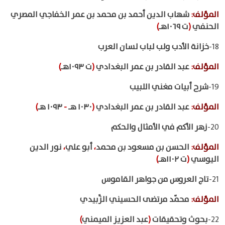
المؤلف
:
شهاب الدين أحمد بن محمد بن عمر الخفاجي المصري
الحنفي
(
ت ١٠٦٩هـ
)
18-
خزانة الأدب ولب لباب لسان العرب
المؤلف
:
عبد القادر بن عمر البغدادي
(
ت ١٠٩٣هـ
)
19-
شرح أبيات مغني اللبيب
المؤلف
:
عبد القادر بن عمر البغدادي
(
١٠٣٠ هـ
-
١٠٩٣ هـ
)
20-
زهر الأكم في الأمثال والحكم
المؤلف
:
الحسن بن مسعود بن محمد
،
أبو علي
،
نور الدين
اليوسي
(
ت ١١٠٢هـ
)
21-
تاج العروس من جواهر القاموس
المؤلف
:
محمّد مرتضى الحسيني الزَّبيدي
22-
بحوث وتحقيقات
(
عبد العزيز الميمني
)