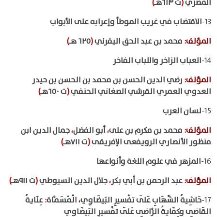
المصري
(
ت ٦١٣هـ
)
13-
الاقتضاب في غريب الموطأ وإعرابه على الأبواب
المؤلف
:
محمد بن عبد الحق اليفرني
(
٦٢٥ هـ
)
14-
العباب الزاخر واللباب الفاخر
المؤلف
:
رضي الدين الحسن بن محمد بن الحسن بن حيدر
العدوي العمري القرشي الصغاني الحنفي
(
ت ٦٥٠هـ
)
15-
لسان العرب
المؤلف
:
محمد بن مكرم بن على
،
أبو الفضل
،
جمال الدين ابن
منظور الأنصاري الرويفعى الإفريقى
(
ت ٧١١هـ
)
16-
المزهر في علوم اللغة وأنواعها
المؤلف
:
عبد الرحمن بن أبي بكر
،
جلال الدين السيوطي
(
ت ٩١١هـ
)
17-
حَاشِيةُ الشِّهَابِ عَلَى تفْسيرِ البَيضَاوِي
،
الْمُسَمَّاة
:
عِنَايةُ
القَاضِى وكِفَايةُ الرَّاضِى عَلَى تفْسيرِ البَيضَاوي