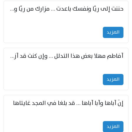
حننت إلى ريّا ونفسك باعدت … مزارك من ريّا وشعباكما معا
المزید
أفاطم مهلا بعض هذا التدلل … وإن كنت قد أزمعت صرمي فأجملي
المزید
إنّ أباها وأبا أباها … قد بلغا في المجد غايتاها
المزید