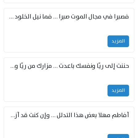
فصبرا في مجال الموت صبرا … فما نيل الخلود بمستطاع
المزید
حننت إلى ريّا ونفسك باعدت … مزارك من ريّا وشعباكما معا
المزید
أفاطم مهلا بعض هذا التدلل … وإن كنت قد أزمعت صرمي فأجملي