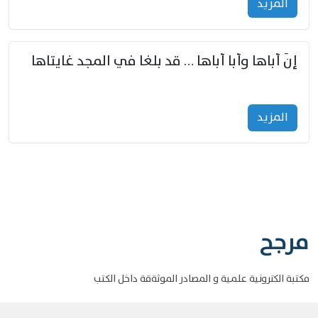
المزید
إنّ أباها وأبا أباها … قد بلغا في المجد غايتاها
المزید
مرجح
مكتبة الكترونية علمية و المصادر الموثةقة داخل الكتب