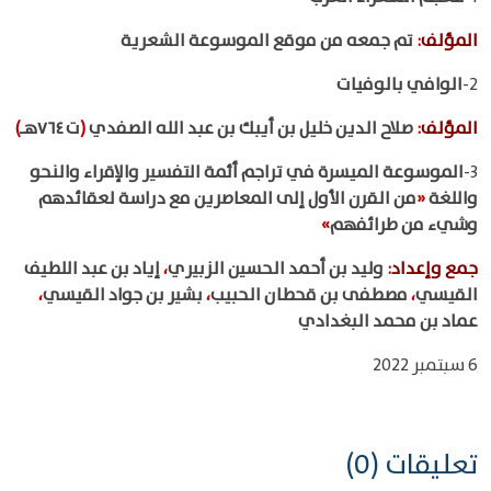
المؤلف
:
تم جمعه من موقع الموسوعة الشعرية
2-
الوافي بالوفيات
المؤلف
:
صلاح الدين خليل بن أيبك بن عبد الله الصفدي
(
ت ٧٦٤هـ
)
3-
الموسوعة الميسرة في تراجم أئمة التفسير والإقراء والنحو
واللغة
«
من القرن الأول إلى المعاصرين مع دراسة لعقائدهم
وشيء من طرائفهم
»
جمع وإعداد
:
وليد بن أحمد الحسين الزبيري
،
إياد بن عبد اللطيف
القيسي
،
مصطفى بن قحطان الحبيب
،
بشير بن جواد القيسي
،
عماد بن محمد البغدادي
6 سبتمبر 2022
تعليقات (0)