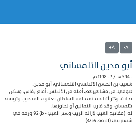
A+
A-
‌‌أبو مدين التلمساني
- 594 هـ / ? - 1198 م
شعيب بن الحسن الأندلسي التلمساني، أبو مدين.
صوفي، من مشاهيرهم، أصله من الأندلس، أقام بفاس، وسكن
بجاية، وكثر أتباعه حتى خافه السلطان يعقوب المنصور، وتوفي
بتلمسان، وقد قارب الثمانين أو تجاوزها.
له: (مفاتيح الغيب لإزالة الريب وستر العيب - ط) 92 ورقة في
شستربتي (الرقم 3259)