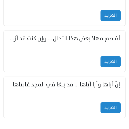
المزید
أفاطم مهلا بعض هذا التدلل … وإن كنت قد أزمعت صرمي فأجملي
المزید
إنّ أباها وأبا أباها … قد بلغا في المجد غايتاها
المزید