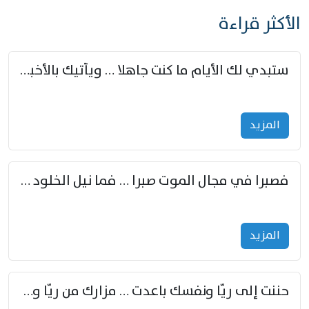
الأكثر قراءة
ستبدي لك الأيام ما كنت جاهلا … ويأتيك بالأخبار من لم تزوّد
المزید
فصبرا في مجال الموت صبرا … فما نيل الخلود بمستطاع
المزید
حننت إلى ريّا ونفسك باعدت … مزارك من ريّا وشعباكما معا