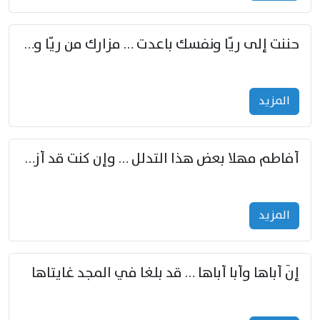
حننت إلى ريّا ونفسك باعدت … مزارك من ريّا وشعباكما معا
المزید
أفاطم مهلا بعض هذا التدلل … وإن كنت قد أزمعت صرمي فأجملي
المزید
إنّ أباها وأبا أباها … قد بلغا في المجد غايتاها