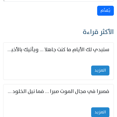
يُقدِّم
الأكثر قراءة
ستبدي لك الأيام ما كنت جاهلا … ويأتيك بالأخبار من لم تزوّد
المزید
فصبرا في مجال الموت صبرا … فما نيل الخلود بمستطاع
المزید