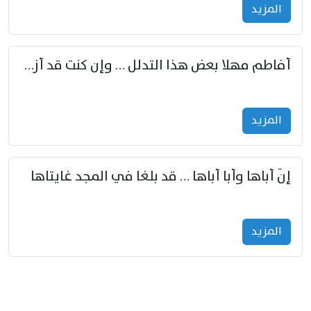
المزید
أفاطم مهلا بعض هذا التدلل … وإن كنت قد أزمعت صرمي فأجملي
المزید
إنّ أباها وأبا أباها … قد بلغا في المجد غايتاها
المزید