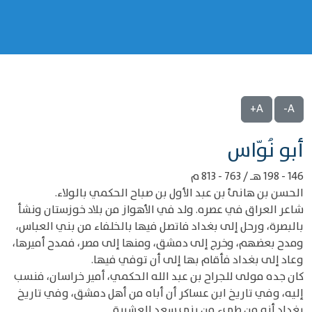
A+
A-
‌‌أبو نُوّاس
146 - 198 هـ / 763 - 813 م
الحسن بن هانئ بن عبد الأول بن صباح الحكمي بالولاء.
شاعر العراق في عصره. ولد في الأهواز من بلاد خوزستان ونشأ
بالبصرة، ورحل إلى بغداد فاتصل فيها بالخلفاء من بني العباس،
ومدح بعضهم، وخرج إلى دمشق، ومنها إلى مصر، فمدح أميرها،
وعاد إلى بغداد فأقام بها إلى أن توفي فيها.
كان جده مولى للجراح بن عبد الله الحكمي، أمير خراسان، فنسب
إليه، وفي تاريخ ابن عساكر أن أباه من أهل دمشق، وفي تاريخ
بغداد أنه من طيء من بني سعد العشيرة.