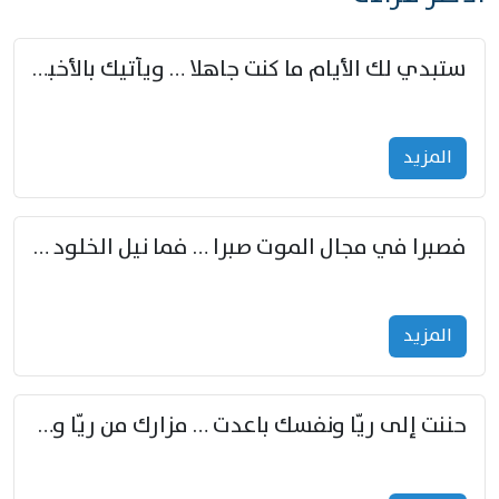
ستبدي لك الأيام ما كنت جاهلا … ويأتيك بالأخبار من لم تزوّد
المزید
فصبرا في مجال الموت صبرا … فما نيل الخلود بمستطاع
المزید
حننت إلى ريّا ونفسك باعدت … مزارك من ريّا وشعباكما معا