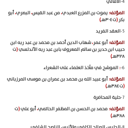
4-
الأمالي
المؤلف
:
يموت بن المزرع العبدي
،
من عبد القيس
،
البصري
،
أبو
بكر
(
ت ٣٠٤هـ
)
5-
العقد الفريد
المؤلف
:
أبو عمر
،
شهاب الدين أحمد بن محمد بن عبد ربه ابن
حبيب ابن حدير بن سالم المعروف بابن عبد ربه الأندلسي
(
ت
٣٢٨هـ
)
6-
:
الموشح في مآخذ العلماء على الشعراء
المؤلف
:
أبو عبيد الله بن محمد بن عمران بن موسى المرزباني
(
ت ٣٨٤هـ
)
7-
حلية المحاضرة
المؤلف
:
محمد بن الحسن بن المظفر الحاتمي
،
أبو علي
(
ت
٣٨٨هـ
)
8-
الجليس الصالح الكافي والأنيس الناصح الشافي