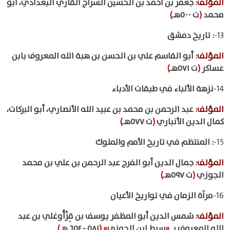
المؤلف
:
جعفر بن أحمد بن الحسين السراج القاري البغدادي
،
أبو
محمد
(
ت ٥٠٠هـ
)
13-
:
تاريخ دمشق
المؤلف
:
أبو القاسم علي بن الحسن بن هبة الله المعروف بابن
عساكر
(
ت ٥٧١هـ
)
14-
نزهة الألباء في طبقات الأدباء
المؤلف
:
عبد الرحمن بن محمد بن عبيد الله الأنصاري
،
أبو البركات
،
كمال الدين الأنباري
(
ت ٥٧٧هـ
)
15-
:
المنتظم في تاريخ الأمم والملوك
المؤلف
:
جمال الدين أبو الفرج عبد الرحمن بن علي بن محمد
الجوزي
(
ت ٥٩٧هـ
)
16-
مرآة الزمان في تواريخ الأعيان
المؤلف
:
شمس الدين أبو المظفر يوسف بن قِزْأُوغلي بن عبد
الله المعروف بـ
«
سبط ابن الجوزي
»
(
٥٨١
-
٦٥٤ هـ
)