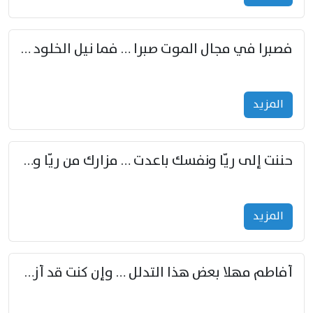
فصبرا في مجال الموت صبرا … فما نيل الخلود بمستطاع
المزید
حننت إلى ريّا ونفسك باعدت … مزارك من ريّا وشعباكما معا
المزید
أفاطم مهلا بعض هذا التدلل … وإن كنت قد أزمعت صرمي فأجملي