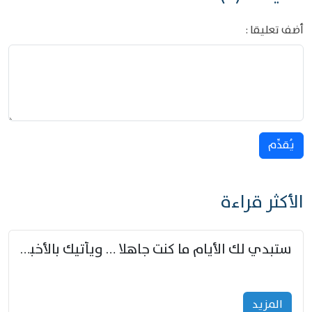
أضف تعليقا :
يُقدِّم
الأكثر قراءة
ستبدي لك الأيام ما كنت جاهلا … ويأتيك بالأخبار من لم تزوّد
المزید