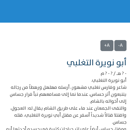
A+
A-
‌‌أبو نويرة التغلبي
- ? هـ / ? - ? م
أبو نويرة التغلبي.
شاعر وفارس تغلبي مشهور، أرسله مهلهل ورهطاً من رجاله
يتتبعون أثر حساس، عندما نما إلى مسامعهم نبأ فرار جساس
إلى أخواله بالشام.
والتقى الجمعان عند ماء على طريق الشام يقال له: العجول،
واقتتلا قتالاً شديداً أسفر عن مقتل أبي نويرة التغلبي، قتله
جساس.
ومقتل جساس أيضاً على إثر جراحات كثيرة في جسده أحدثها أبو