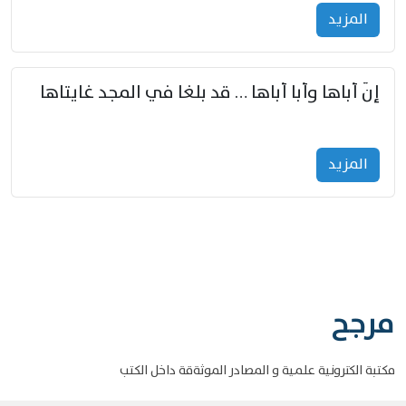
المزید
إنّ أباها وأبا أباها … قد بلغا في المجد غايتاها
المزید
مرجح
مكتبة الكترونية علمية و المصادر الموثةقة داخل الكتب