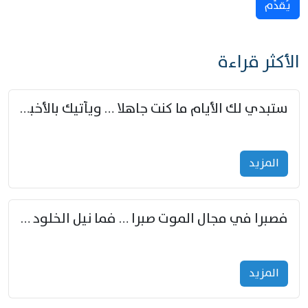
يُقدِّم
الأكثر قراءة
ستبدي لك الأيام ما كنت جاهلا … ويأتيك بالأخبار من لم تزوّد
المزید
فصبرا في مجال الموت صبرا … فما نيل الخلود بمستطاع
المزید