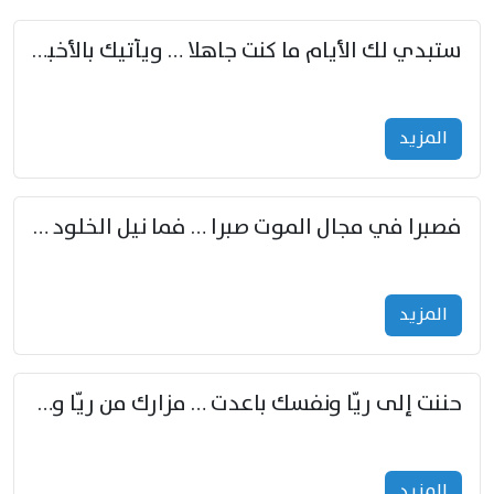
ستبدي لك الأيام ما كنت جاهلا … ويأتيك بالأخبار من لم تزوّد
المزید
فصبرا في مجال الموت صبرا … فما نيل الخلود بمستطاع
المزید
حننت إلى ريّا ونفسك باعدت … مزارك من ريّا وشعباكما معا
المزید