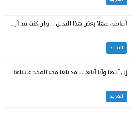
أفاطم مهلا بعض هذا التدلل … وإن كنت قد أزمعت صرمي فأجملي
المزید
إنّ أباها وأبا أباها … قد بلغا في المجد غايتاها
المزید