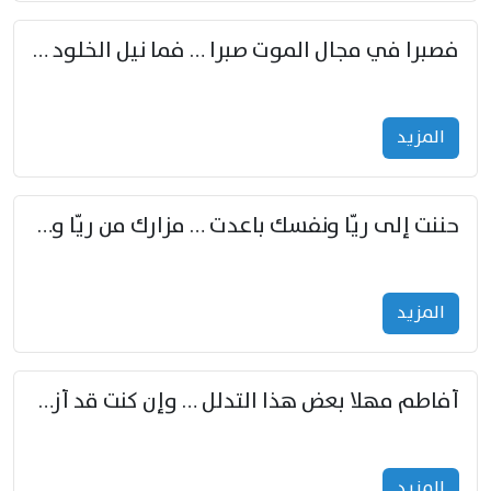
فصبرا في مجال الموت صبرا … فما نيل الخلود بمستطاع
المزید
حننت إلى ريّا ونفسك باعدت … مزارك من ريّا وشعباكما معا
المزید
أفاطم مهلا بعض هذا التدلل … وإن كنت قد أزمعت صرمي فأجملي
المزید