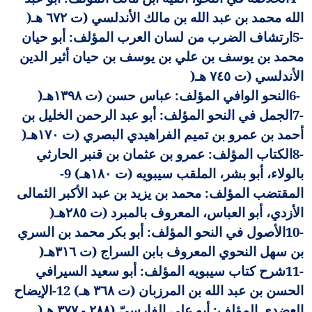
الله محمد بن عبد الله بن مالك الأندلسي (ت ٦٧٢ هـ
)
5-
ارتشاف الضرب من لسان العرب المؤلف: أبو حيان
محمد بن يوسف بن علي بن يوسف بن حيان أثير الدين
الأندلسي (ت ٧٤٥ هـ
)
6-
النحو الوافي المؤلف: عباس حسن (ت ١٣٩٨هـ
)
7-
الجمل في النحو المؤلف: أبو عبد الرحمن الخليل بن
أحمد بن عمرو بن تميم الفراهيدي البصري (ت ١٧٠هـ
)
8-
الكتاب المؤلف: عمرو بن عثمان بن قنبر الحارثي
بالولاء، أبو بشر، الملقب سيبويه (ت ١٨٠هـ) 9-
المقتضب المؤلف: محمد بن يزيد بن عبد الأكبر الثمالى
الأزدي، أبو العباس، المعروف بالمبرد (ت ٢٨٥هـ
)
10-
الأصول في النحو المؤلف: أبو بكر محمد بن السري
بن سهل النحوي المعروف بابن السراج (ت ٣١٦هـ
)
11-
شرح كتاب سيبويه المؤلف: أبو سعيد السيرافي
الحسن بن عبد الله بن المرزبان (ت ٣٦٨ هـ) 12-الإيضاح
العضدي المؤلف: أبو علي الفارسيّ (٢٨٨ - ٣٧٧ هـ
)