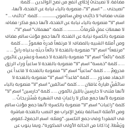
مضافة. لا نصيحتىْ إخلاصٍ أنفعُ من نُصح الوالدين … كلمة:
"نصيحتى … " اسم "لا"، منصوبة بالياء نيابة عن الفتحة، لأنها،
مثنى مضاف؟ لا خائِنى وطنٍ سالمون................ … كلمة: "خائنى … "
اسم "لا" منصوبة بالياء نيابة عن الفتحة، لأنها جمع مذكر؛ مضاف.
لا مهملاتِ عملٍ مُكرماتٌ............... … كلمة: "مهملات" اسم "لا"،
منصوبة بالكسرة نيابة عن الفتحة: لأنها جمع مؤنث سالم مضاف
ومن أمثلة الشبيه بالمضاف: لا مرتفعاً قدرهُ مغمورٌ … ... كلمة
"مرتفعاً" اسم "لا" منصوبة بالفتحة لا بائعاً دينَه بدنياه رابحٌ … ...
كلمة "بائعاً" اسم "لا" منصوبة بالفتحة لا خمسةً وعشرين غائبون
… ... كلمة "خمسة" اسم "لا" منصوبة بالفتحة لا ساعياً وراء الرزق
محرومٌ … ... كلمة "ساعياً" اسم "لا" منصوبة بالفتحة لا قاعداً عن
الجهاد معذور … ... كلمة "قاعداً" اسم "لا" منصوبة بالفتحة لا
سائقَيْنٍ طيارةً غافلان … ... كلمة "سائقين" اسم "لا" منصوبة بالياء
لأنها مثنى لا حارسِينَ بالليل نائمون … ... كلمة "حارسين" اسم "لا"
منصوبة لأنها جمع مذكر لا راغباتٍ فى الشهرة مُسْتَريحاتٌ …
كلمة "راغبات" اسم "لا" منصوبة بالكسرة؛ لأنها جمع مؤنث سالم
ومن الأمثلة السالفة يتضح الإعراب مع النصب بالفتحة مباشرة
فى المفرد1 وفى جمع التكسير، "ومثله: اسم الجمع2، كقوم،
ورَهْط3. إذا كانا من الحالة الأولى المذكورة"، وبما ينوب عن