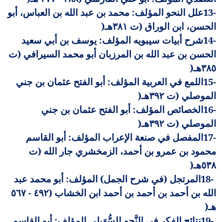
13-
علل النحو المؤلف: محمد بن عبد الله بن العباس، أبو
الحسن، ابن الوراق (ت ٣٨١هـ
)
14-
شرح أبيات سيبويه المؤلف: يوسف بن أبي سعيد
الحسن بن عبد الله بن المرزبان أبو محمد السيرافي (ت
٣٨٥هـ
)
15-
اللمع في العربية المؤلف: أبو الفتح عثمان بن جني
الموصلي (ت ٣٩٢هـ
)
16-
الخصائص المؤلف: أبو الفتح عثمان بن جني
الموصلي (ت ٣٩٢هـ
)
17-
المفصل في صنعة الإعراب المؤلف: أبو القاسم
محمود بن عمرو بن أحمد، الزمخشري جار الله (ت
٥٣٨هـ
)
18-
المرتجل (في شرح الجمل) المؤلف: أبو محمد عبد
الله بن أحمد بن أحمد بن أحمد ابن الخشاب (٤٩٢ - ٥٦٧
هـ
)
19-
نتائج الفكر في النَّحو للسُّهَيلي المؤلف: أبو القاسم