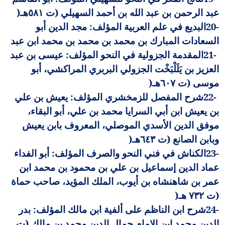
عبد الرحمن بن عبد الله بن أحمد السهيلي (ت ٥٨١هـ
)
20-
البديع في علم العربية المؤلف: مجد الدين أبو
السعادات المبارك بن محمد بن محمد بن محمد ابن عبد
21-
المقدمة الجزولية في النحو المؤلف: عيسى بن عبد
العزيز بن يَلَلْبَخْت الجزولي البربري المراكشي، أبو
موسى (ت ٦٠٧هـ
)
22-
شرح المفصل للزمخشري المؤلف: يعيش بن علي
بن يعيش ابن أبي السرايا محمد بن علي، أبو البقاء،
موفق الدين الأسدي الموصلي، المعروف بابن يعيش
وبابن الصانع (ت ٦٤٣هـ
)
23-
الكناش في فني النحو والصرف المؤلف: أبو الفداء
عماد الدين إسماعيل بن علي بن محمود بن محمد ابن
عمر بن شاهنشاه بن أيوب، الملك المؤيد، صاحب حماة
(ت ٧٣٢ هـ
)
24-
شرح ابن الناظم على ألفية ابن مالك المؤلف: بدر
الدين محمد ابن الإمام جمال الدين محمد بن مالك (ت