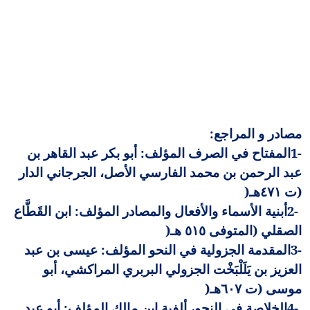
مصادر و المراجع
:
1-
المفتاح في الصرف المؤلف: أبو بكر عبد القاهر بن
عبد الرحمن بن محمد الفارسي الأصل، الجرجاني الدار
(ت ٤٧١هـ
)
2-
أبنية الأسماء والأفعال والمصادر المؤلف: ابن القَطَّاع
الصقلي (المتوفى ٥١٥ هـ
)
3-
المقدمة الجزولية في النحو المؤلف: عيسى بن عبد
العزيز بن يَلَلْبَخْت الجزولي البربري المراكشي، أبو
موسى (ت ٦٠٧هـ
)
4-
الخلاصة في النحو، ألفية ابن مالك المؤلف: أبو عبد