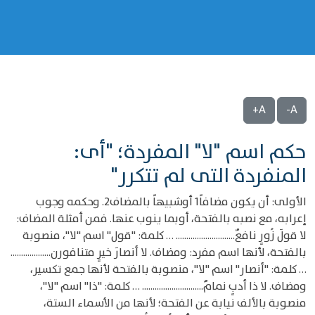
A+
A-
حكم اسم "لا" المفردة؛ "أى:
المنفردة التى لم تتكرر"
الأولى: أن يكون مضافاً1 أوشبيهاً بالمضاف2. وحكمه وجوب
إعرابه، مع نصبه بالفتحة، أوبما ينوب عنها. فمن أمثلة المضاف:
لا قولَ زُورٍ نافعٌ............................ … كلمة: "قول" اسم "لا"، منصوبة
بالفتحة، لأنها اسم مفرد: ومضاف. لا أنصارَ خيرٍ متنافورن...................
… كلمة: "أنصار" اسم "لا"، منصوبة بالفتحة لأنها جمع تكسير،
ومضاف. لا ذا أدبٍ نمامٌ............................. … كلمة: "ذا" اسم "لا"،
منصوبة بالألف نيابة عن الفتحة؛ لأنها من الأسماء الستة،