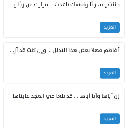
حننت إلى ريّا ونفسك باعدت … مزارك من ريّا وشعباكما معا
المزید
أفاطم مهلا بعض هذا التدلل … وإن كنت قد أزمعت صرمي فأجملي
المزید
إنّ أباها وأبا أباها … قد بلغا في المجد غايتاها
المزید