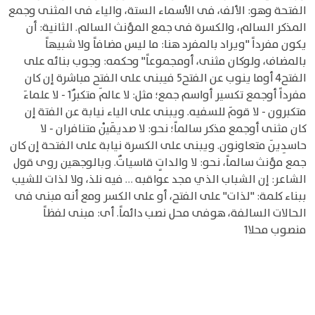
الفتحة وهو: الألف، فى الأسماء الستة، والياء فى المثنى وجمع
المذكر السالم، والكسرة فى جمع المؤنث السالم. الثانية: أن
يكون مفرداً "ويراد بالمفرد هنا: ما ليس مضافاً ولا شبيهاً
بالمضاف، ولوكان مثنى، أومجموعاً" وحكمه: وجوب بنائه على
الفتح4 أوما ينوب عن الفتح5 فيبنى على الفتح مباشرة إن كان
مفرداً أوجمع تكسير أواسم جمع؛ مثل: لا عالمَ متكبرٌ1 - لا علماءَ
متكبرون - لا قومَ للسفيه. ويبنى على الياء نيابة عن الفتة إن
كان مثنى أوجمع مذكر سالماً؛ نحو: لا صديقَيْن متنافران - لا
حاسدِينَ متعاونون. ويبنى على الكسرة نيابة على الفتحة إن كان
جمع مؤنث سالماً، نحو: لا والداتٍ قاسياتٌ. وبالوجهين روى قول
الشاعر: إن الشباب الذي مجد عواقبه … فيه نلذ، ولا لذات للشيب
ببناء كلمة: "لذات" على الفتح، أو على الكسر ومع أنه مبنى فى
الحالات السالفة، هوفى محل نصب دائماً. أى: مبنى لفظاً
منصوب محلا1