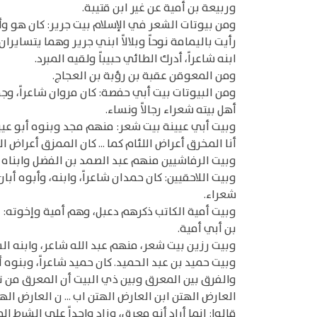
وربيعة بن أمية عن غير ابن قتيبة.
ومن بيوتات الشعر في الإسلام بيت جرير: كان هو وأب
رأيت باليمامة نوحاً وبلالاً ابني جرير وهما يتساير
ابنه شاعراً، أدرك الطائي حبيباً ولقيه المبرد.
ومن المعوقن عقبة بن رؤبة بن العجاج.
ومن البيوتات بيت أبي حفصة: كان مروان شاعراً، وج
أهل بيته شعراء رجالاً ونساء.
وبيت أبي عيينة بيت شعر: منهم مجد وبنوه أبو عيين
أنا المخرق أعراض اللئام كما ... كان الممزق أعراض ال
وبيت الرفاشيين منهم عبد الصمد بن الفضل وابناه 
وبيت اللاحقيين: كان حمدان شاعراً، وابنه، وأبوه أبا
شعراء.
وبيت أمية الكاتب ذكرهم دعبل، وهم أمية وإخوته: 
بن أبي أمية.
وبيت رزين بيت شعر، منهم عبد الله شاعر، وابنه 
وبيت حميد بن عبد الحميد. كان حميد شاعراً، وبنوه 
والفرق بين المعرق وبين ذي البيت أن المعرق من تك
العارض الهتن ابن العارض الهتن اب ... ن العارض اله
قالوا: إنما أراد أنه معرق، وزاد واحداً على الشرط 