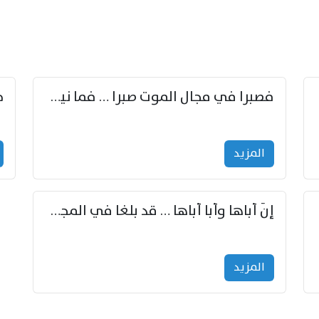
زوّد
فصبرا في مجال الموت صبرا … فما نيل الخلود بمستطاع
المزید
إنّ أباها وأبا أباها … قد بلغا في المجد غايتاها
المزید