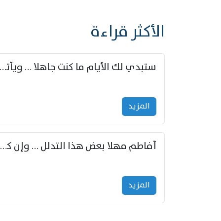
الأكثر قراءة
ستبدي لك الأيام ما كنت جاهلا … ويأتيك بالأخبار من لم ت
المزید
أفاطم مهلا بعض هذا التدلل … وإن كنت قد أزمعت صرمي فأجملي
المزید