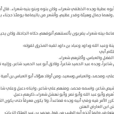
وه عطية وجده الخطفي شعراء، وكان بنوه وبنو بنيه شعراء.. قال أبو 
ان ولهما جمال وهيئة وقدر عظيم، وأشعر من باليمامة يومئذ حجناء بن 
ماعة بيته شعراء يضربون بألسنتهم أنوفهم، حكاه الجاحظ، وكان يحيى
ة وعبد الله وداود وعباد بن داود لقبه المخرق لقوله:
لئام أبي
الفضل والعباس، وأكثرهم شعراء.
ن شاعراً، وجده عبد الحميد شاعراً، ولاحق أبو عبد الحميد شاعر، وإلي
علي، ومحمد، والعباس وسعيد، ومن أولاد هؤلاء أبو العباس بن أمية
الشيص شاعر، واسمه محمد، ومنهم علي شاعر، وابناه دعبل وعلي شاع
أهرم وأبو عبد الله وأبو نصر وأبو نهشل شعراء، ذكرهم دعبل.
رر الأمر فيه وفي أبيه وجده فصاعداً، ولا يكون معرقاً حتى يكون ا
تن ابن العارض الهتن
المتعارف، وإنما أخذه أبو الطيب من قول محمد بن عبد الملك الزيات: