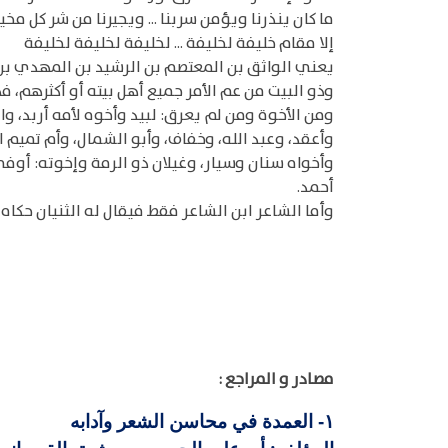
ما كان ينذرنا ويؤمن سربنا ... ويجيرنا من شر كل مخي
إلا مقام خليفة لخليفة ... لخليفة لخليفة لخليفة
يعني الواثق بن المعتصم بن الرشيد بن المهدي ب
وذو البيت من عم الأمر جميع أهل بيته أو أكثرهم، ف
ومن الأخوة ومن لم يعرق: لبيد وأخوه لأمه أربد، و
وأعقد، وعبد الله، وخفاف، وأبو الشمال، وأم تميم 
وأخواه سنان وسيار، وغيلان ذو الرمة وإخوته: أ
أحمد.
وأما الشاعر ابن الشاعر فقط فيقال له الثنيان حكاه
مصادر و المراجع :
العمدة في محاسن الشعر وآدابه
١-