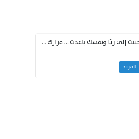
حننت إلى ريّا ونفسك باعدت … مزارك من ريّا وشعباكما معا
المزید