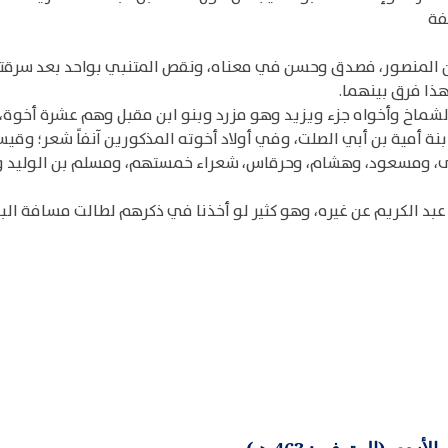
فة
ن المنصور، فصدق وحسن في معناه، ونقص المتنبي بواحد بعد سرقته
هذا فرق بينهما.
الشماخ وأخواه جزء ويزيد وهو مزرد وبنو ابن مقبل وهم عشرة أخوة، 
ابنة أمية بن أبي الصلت، وفي أولاد أخوته المذكورين آنفاً شعر؛ و
وفى، ومسعود، وهشام، وحرقاس، شعراء خمستهم، ومسلم بن الوليد 
 عبد الكريم عن غيره، وهو كثير لو أخذنا في ذكرهم لطالت مسافة البا