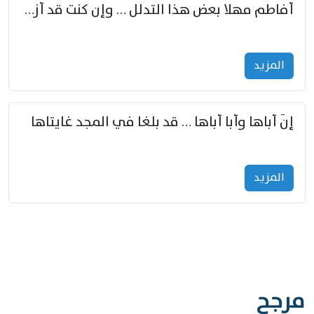
أفاطم مهلا بعض هذا التدلل … وإن كنت قد أزمعت صرمي فأجملي
المزید
إنّ أباها وأبا أباها … قد بلغا في المجد غايتاها
المزید
مرجح