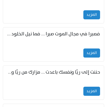
المزید
فصبرا في مجال الموت صبرا … فما نيل الخلود بمستطاع
المزید
حننت إلى ريّا ونفسك باعدت … مزارك من ريّا وشعباكما معا
المزید