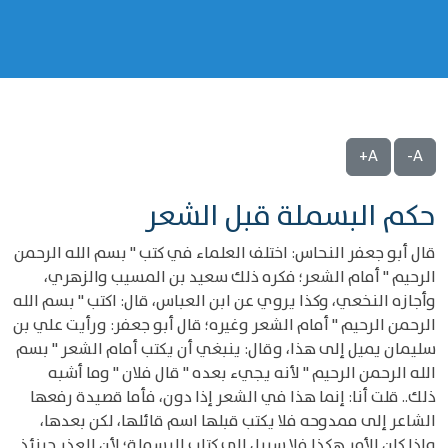
A+
A-
حكم البسملة قبل الشعر
قال أبو جعفر النحاس: اختلف العلماء في كتب " بسم الله الرحمن
الرحيم " أمام الشعر؛ فكره ذلك سعيد بن المسيب والزهري،
وأجازه النخعي، وكذا يروي عن ابن العباس، قال: اكتب " بسم الله
الرحمن الرحيم " أمام الشعر وغيره؛ قال أبو جعفر: ورأيت علي بن
سليمان يميل إلى هذا، وقال: ينبغي أن يكتب أمام الشعر " بسم
الله الرحمن الرحيم " لأنه يجيء بعده " قال فلان " وما أشبه
ذلك.. قلت أنا: إنما هذا في الشعر إذا دون، فأما قصيدة رفعها
الشاعر إلى ممدوحه فلا يكتب قبلها اسم قائلها، لكن بعدها،
وإذا كان الأمر هكذا فلا سبيل إلى كتاب البسملة؛ لأن العذر حينئذ