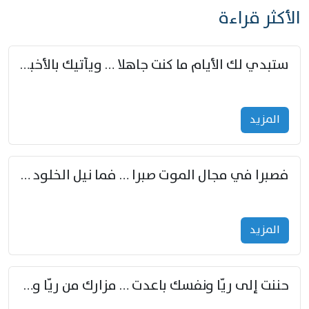
الأكثر قراءة
ستبدي لك الأيام ما كنت جاهلا … ويأتيك بالأخبار من لم تزوّد
المزید
فصبرا في مجال الموت صبرا … فما نيل الخلود بمستطاع
المزید
حننت إلى ريّا ونفسك باعدت … مزارك من ريّا وشعباكما معا