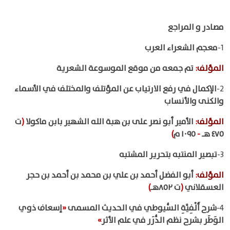
مصادر و المراجع
1-
معجم الشعراء العرب
المؤلف
:
تم جمعه من موقع الموسوعة الشعرية
2-
الإكمال في رفع الارتياب عن المؤتلف والمختلف في الأسماء
والكنى والأنساب
المؤلف
:
الأمير أبو نصر على بن هبة الله الشهير بابن ماكولا
(
ت
٤٧٥ هـ
-
١٠٩٥ م
)
3-
تبصير المنتبه بتحرير المشتبه
المؤلف
:
أبو الفضل أحمد بن علي بن محمد بن أحمد بن حجر
العسقلاني
(
ت ٨٥٢هـ
)
4-
شرح أَلْفِيَّةِ السُّيوطي في الحديث المسمى
«
إسعاف ذوي
الوَطَر بشرح نظم الدُّرَر في علم الأثر
»