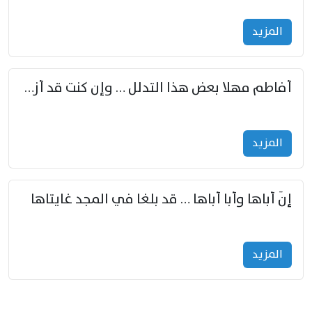
المزید
أفاطم مهلا بعض هذا التدلل … وإن كنت قد أزمعت صرمي فأجملي
المزید
إنّ أباها وأبا أباها … قد بلغا في المجد غايتاها
المزید