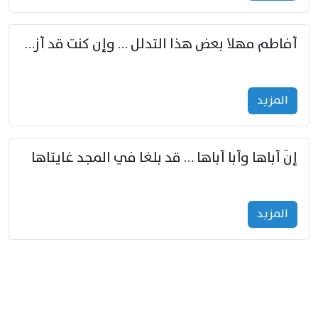
أفاطم مهلا بعض هذا التدلل … وإن كنت قد أزمعت صرمي فأجملي
المزید
إنّ أباها وأبا أباها … قد بلغا في المجد غايتاها
المزید