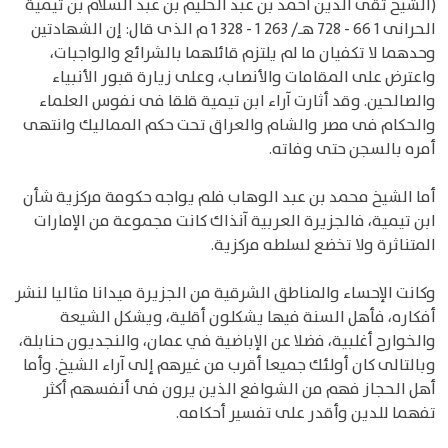
(الشيخ تقى الدين أحمد بن عبد الحليم بن عبد السلام بن تيمية
الحرانى 1 66 - 728 هـ/ 263 1 - 328 1 م الذى قال: إن الشهادتين
وحدهما لا تكفيان ما لم يلتزم قائلهما بالشرائع والواجبات،
واعترض على المقامات والأنصاب، وعلى زيارة قبور الأنبياء
والصالحين. وقد أثارت آراء ابن تيمية قلقا فى نفوس العلماء
والحكام فى مصر والشام والعراق تحت حكم المماليك وانتهى
أمره بالسجن حتى وفاته.
أما الشيخ محمد بن عبد الوهاب فلم يواجه حكومة مركزية شأن
ابن تيمية، فالجزيرة العربية آنذاك كانت مجموعة من الإمارات
المتناثرة ولا تخضع لسلطه مركزية.
وكانت الإحساء والمناطق الشرقية من الجزيرة ميدانا مثاليا لنشر
أفكاره، فأهل السنة فيها يشكلون أقلية، ويشكل الشيعة
والخوارح أغلبية، فضلا عن الإباضية في عمان، والنجديون حنابلة،
وبالتالى كان أولئك جميعا أقرب من غيرهم إلى آراء الشيخ. وأما
أهل الحجاز فهم من الشوافع الذين يرون فى أنفسهم أكثر
تفهما للدين وأقدر على تفسير أحكامه.