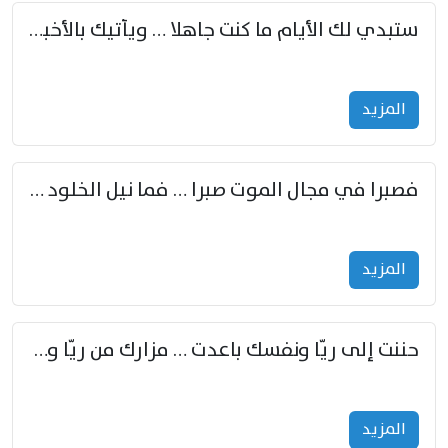
ستبدي لك الأيام ما كنت جاهلا … ويأتيك بالأخبار من لم تزوّد
المزید
فصبرا في مجال الموت صبرا … فما نيل الخلود بمستطاع
المزید
حننت إلى ريّا ونفسك باعدت … مزارك من ريّا وشعباكما معا
المزید