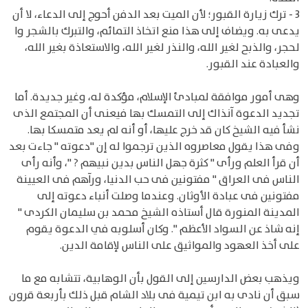
3 - ترك زيارة القبور؛ لأن الميت بعد الدفن أحوج إلى الدعاء، لا أن
يدعى به. ويضاف إلى هذا منع اتخاذ التمائم، والتبرك بالشجر وا
لحجر، والذبح لغير الله، والنذر لغير الله، والاستعاذة بغير الله،
والعبادة عند القبور.
وهى أمور موافقة لمبادئ الإسلام، مؤكدة له، وغير جديدة. أما
تجديد الدعوة آنذاك إلى التمسك بها فيعنى أن المجتمع الذى
نشأ فيه الشيخ كان قد خرج عليها، أو أنه لم يعد متمسكا بها.
وفى هذا يقول معاصروه الذين ترجموا له إن "دعوته " جاءت بعد
أن قرأ العلم ورأى " كثرة جهل الناس بدين نبيهم ? "، وأنه رأى
الناس فى العراق " مفتونين فى حب الدنيا، ورآهم فى العيينة
مفتونين فى عبادة الأوثان. وعندما وصلت أنباء دعوته إلى
المدينة المنورة قال أستاذه الشيخ محمد بن سليمان الكردى "
إنه شاذ عن السواد الأعظم ". وكان أسلوبه في الدعوة يقوم
على أخذ العهود والمواثيق على الناس لإقامة الدين.
ويذهب بعض الدارسين إلى القول بأن الوهابية، تتشابه مع ما
سبق أن نادى به ابن تيمية فى بلاد الشام قبل ذلك بأربعة قرون