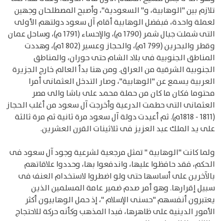
تلازم بين "الوهابية، و" السعودية"، وأصبح المصطلحان وجهين
لعملة واحدة، فبفضل الوهابية أقام آل سعود دولتهم الأولى
التى شملت جبال شمر (1790 م)، والإحساء (1791 م)، وساحل عمان
وقطر والبحرين (799 1م)، والحجاز وعسير (802 1م)، وهددت
المناطق الجنوبية فى بلاد الشام حتى حوران، والمناطق
الجنوبية الشرقية من العراق. ومن هنا بدأ العالم خارج الجزيرة
العربية يسمع عن "الوهابية"، وصار التدخل العثمانى أمرا
محتوما فكان ما كان من حملة محمد على باشا والى مصر
العثمانى التى حطمت الدرعية وأخرجت آل سعود من أغلب الحجاز
(1811 - 1818م). ثم أعيدت دولة آل سعود مرة ثانية ثم مرة ثالثة
على يد الملك عبد العزيز فى ثلاثينات القرن العشرين.
ولما كانت "الوهابية " تمثل مرجعية لشرعية وجود آل سعود فى
الحكم، فقد حافظوا عليها، واندفعوا بها، وحددوا علاقاتهم
بالآخرين على أساسها حتى ولو اضطروا لاستخدام العنف فى
سبيل إقرارها. وهو أمر صدم ضمير عامة المسلمين الذين
يعتبرون أنفسهم "حسنى الإسلام "، إذ حمل الوهابيون أكثر
الأمور الدينية على ظاهرها، فبدا المذهب وكأنه حركة للاحتجاج