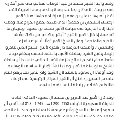
ولقد واجه الشيخ محمد بن عبد الوهاب مصاعب فى نشر أفكاره
فى حريملاء التى كان بها عند وفاة والده، وفى العيينة التى
اضطر أميرها عثمان بن معمر إلى إخراجه منها امتثالا لأمير
الإحساء (سليمان بن محمد) الذى هدده بقطع الخراج عنه. وذهب
لاجئا إلى الدرعية فى ضيافة الأمير محمد بن سعود، وسرعان ما
تفاهما، إذ قال الأمير للشيخ " أبشر ببلاد خير من بلادك وأبشر
بالعزة والمنعة ". وقال الشيخ للأمير "وأنا أبشرك بالعزة
والتمكين ". وأصبحت الدرعية دار هجرة لأتباع الشيخ الذين هاجروا
إليها. وقبل الشيخ بسلطة الأمير، واحتفظ لنفسه بمقام دينى،
وأعطاه حق تقديم نصائح ملزمة للأمير الحاكم، حتى بدا أن سلطة
الشيخ تعلو سلطة الأمير. وهكذا نشأ الإطار السياسى للوهابية.
وقد أوفى آل سعود بالعهد لآل الشيخ ولم يتغير تقديرهم لهم
على مر السنين إذ احتل آل الشيخ المراكز الرئيسية فى الإفتاء
والتعليم فضلا عن رابطة النسب فيما بينهم.
وقد كان الأمير عبد العزيز بن محمد آل سعود- الحاكم الثانى
للدولة السعودية الأولى 1158 - 233 1 هـ- 745 1 - 8 81 1م، أقرب آل
سعود إلى قلب الشيخ، وأكثرهم تمسكا بمبادئه وتقيدا بنصائحه،
وهو الذى جعل للشيخ المقام الأول فى الدولة. وعلى هذا نشأ