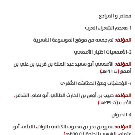
مصادر و المراجع
1-
معجم الشعراء العرب
المؤلف
:
تم جمعه من موقع الموسوعة الشعرية
2-
الأصمعيات اختيار الأصمعي
المؤلف
:
الأصمعي أبو سعيد عبد الملك بن قريب بن علي بن
أصمع
(
ت ٢١٦هـ
)
3-
الوَحشيَّات وهوَ الحمَاسَة الصُّغرى
المؤلف
:
حبيب بن أوس بن الحارث الطائي
،
أبو تمام
:
الشاعر
،
الأديب
(
ت ٢٣١هـ
)
4-
الحيوان
المؤلف
:
عمرو بن بحر بن محبوب الكناني بالولاء
،
الليثي
،
أبو
عثمان
،
الشهير بالجاحظ
(
ت ٢٥٥هـ
)