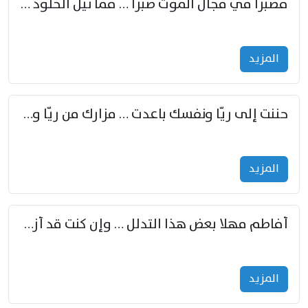
فصبرا في مجال الموت صبرا … فما نيل الخلود بمستطاع
المزید
حننت إلى ريّا ونفسك باعدت … مزارك من ريّا وشعباكما معا
المزید
أفاطم مهلا بعض هذا التدلل … وإن كنت قد أزمعت صرمي فأجملي
المزید