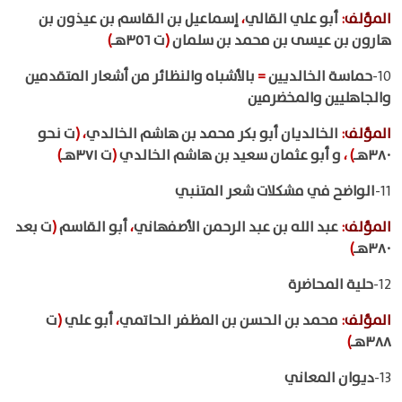
المؤلف
:
أبو علي القالي
،
إسماعيل بن القاسم بن عيذون بن
هارون بن عيسى بن محمد بن سلمان
(
ت ٣٥٦هـ
)
10-
حماسة الخالديين
=
بالأشباه والنظائر من أشعار المتقدمين
والجاهليين والمخضرمين
المؤلف
:
الخالديان أبو بكر محمد بن هاشم الخالدي
،
(
ت نحو
٣٨٠هـ
)
،
و أبو عثمان سعيد بن هاشم الخالدي
(
ت ٣٧١هـ
)
11-
الواضح في مشكلات شعر المتنبي
المؤلف
:
عبد الله بن عبد الرحمن الأصفهاني
،
أبو القاسم
(
ت بعد
٣٨٠هـ
)
12-
حلية المحاضرة
المؤلف
:
محمد بن الحسن بن المظفر الحاتمي
،
أبو علي
(
ت
٣٨٨هـ
)
13-
ديوان المعاني