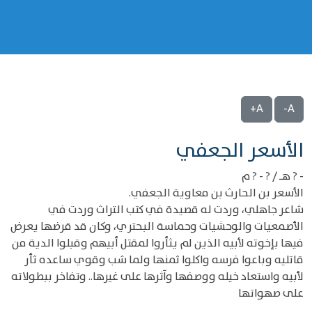
A+
A-
‌‌الأسعر الجعفي
- ? هـ / ? - ? م
الأسعر بن الحارث بن معاوية الجعفي.
شاعر جاهلي، وردت له قصيدة في كتب التراث وردت في
الأصمعيات والوحشيات وحماسة البحتري، وكان قد قرضها يعرض
فيها بإخوته لأبيه الذين لم يثأروا لمقتل أبيهم وقبلوا الدية من
قاتليه وباعوا فرسه واكلوا ثمنها ولما شب وقوي ساعده ثأر
لأبيه واستعاد خيله ووصفها وآثرها على غيرها.. وتفاخر ببطولاته
على صهواتها