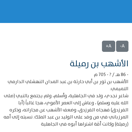
A+
A-
‌‌الأشهب بن رميلة
- 86 هـ / ? - 705 م
الأشهب بن ثور بن أبي حارثة بن عبد المدان النهشلي الدارمي
التميمي.
شاعر نجدي، ولد في الجاهلية، وأسلم، ولم يجتمع بالنبي (صلى
الله عليه وسلم) ، وعاش إلى العصر الأموي، هجا غالباً (أبا
الفرزدق) فهجاه الفرزدق، وضعف الأشهب عن مجاراته، وذكره
المرزباني في من وفد على الوليد بن عبد الملك. نسبته إلى أمه
(رميلة) وكانت أمَة اشتراها أبوه في الجاهلية