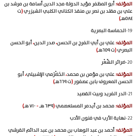
المؤلف
:
أبو المظفر مؤيد الدولة مجد الدين أسامة بن مرشد بن
علي بن مقلد بن نصر بن منقذ الكناني الكلبي الشيزري
(
ت
٥٨٤هـ
)
19-
الحماسة البصرية
المؤلف
:
علي بن أبي الفرج بن الحسن
،
صدر الدين
،
أبو الحسن
البصري
(
ت ٦٥٩هـ
)
20-
ضرائر الشِّعْر
المؤلف
:
علي بن مؤمن بن محمد
،
الحَضْرَمي الإشبيلي
،
أبو
الحسن المعروف بابن عصفور
(
ت ٦٦٩هـ
)
21-
الدر الفريد وبيت القصيد
المؤلف
:
محمد بن أيدمر المستعصمي
(
٦٣٩ هـ
-
٧١٠ هـ
)
22-
نهاية الأرب في فنون الأدب
المؤلف
:
أحمد بن عبد الوهاب بن محمد بن عبد الدائم القرشي