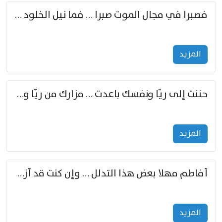
فصبرا في مجال الموت صبرا … فما نيل الخلود بمستطاع
المزید
حننت إلى ريّا ونفسك باعدت … مزارك من ريّا وشعباكما معا
المزید
أفاطم مهلا بعض هذا التدلل … وإن كنت قد أزمعت صرمي فأجملي
المزید