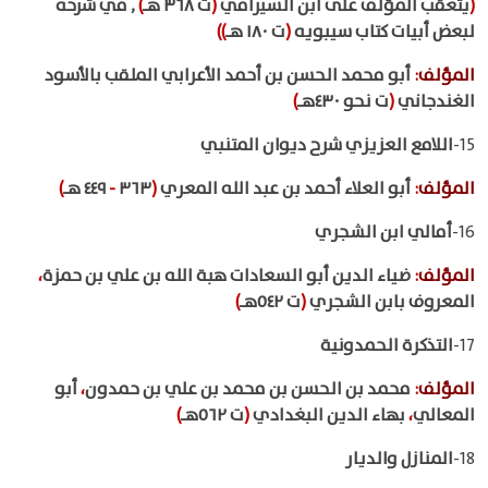
(
يتعقب المؤلف على ابن السيرافي
(
ت ٣٦٨ هـ
)
, في شرحه
لبعض أبيات كتاب سيبويه
(
ت ١٨٠ هـ
))
المؤلف
:
أبو محمد الحسن بن أحمد الأعرابي الملقب بالأسود
الغندجاني
(
ت نحو ٤٣٠هـ
)
15-
اللامع العزيزي شرح ديوان المتنبي
المؤلف
:
أبو العلاء أحمد بن عبد الله المعري
(
٣٦٣
-
٤٤٩ هـ
)
16-
أمالي ابن الشجري
المؤلف
:
ضياء الدين أبو السعادات هبة الله بن علي بن حمزة
،
المعروف بابن الشجري
(
ت ٥٤٢هـ
)
17-
التذكرة الحمدونية
المؤلف
:
محمد بن الحسن بن محمد بن علي بن حمدون
،
أبو
المعالي
،
بهاء الدين البغدادي
(
ت ٥٦٢هـ
)
18-
المنازل والديار