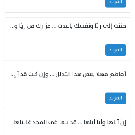
المزید
حننت إلى ريّا ونفسك باعدت … مزارك من ريّا وشعباكما معا
المزید
أفاطم مهلا بعض هذا التدلل … وإن كنت قد أزمعت صرمي فأجملي
المزید
إنّ أباها وأبا أباها … قد بلغا في المجد غايتاها