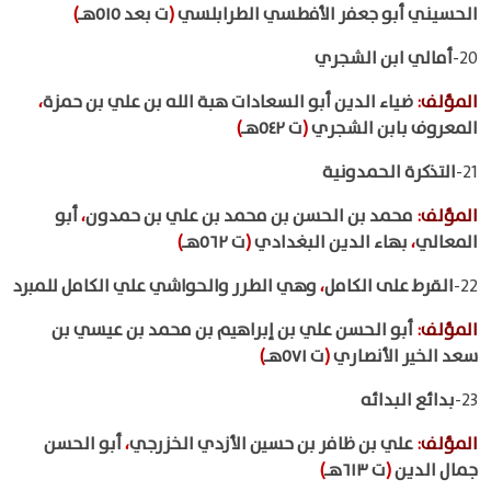
الحسيني أبو جعفر الأفطسي الطرابلسي
(
ت بعد ٥١٥هـ
)
20-
أمالي ابن الشجري
المؤلف
:
ضياء الدين أبو السعادات هبة الله بن علي بن حمزة
،
المعروف بابن الشجري
(
ت ٥٤٢هـ
)
21-
التذكرة الحمدونية
المؤلف
:
محمد بن الحسن بن محمد بن علي بن حمدون
،
أبو
المعالي
،
بهاء الدين البغدادي
(
ت ٥٦٢هـ
)
22-
القرط على الكامل
،
وهي الطرر والحواشي علي الكامل للمبرد
المؤلف
:
أبو الحسن علي بن إبراهيم بن محمد بن عيسي بن
سعد الخير الأنصاري
(
ت ٥٧١هـ
)
23-
بدائع البدائه
المؤلف
:
علي بن ظافر بن حسين الأزدي الخزرجي
،
أبو الحسن
جمال الدين
(
ت ٦١٣هـ
)