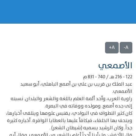
A+
A-
‌‌الأصمعي
122 - 216 هـ / 740 - 831 م
عبد الملك بن قريب بن علي بن أصمع الباهلي، أبو سعيد
الأصمعي.
راوية العرب، وأحد أئمة العلم باللغة والشعر والبلدان. نسبته
إلى جده أصمع. ومولده ووفاته في البصرة.
كان كثير التطواف في البوادي، يقتبس علومها ويتلقى أخبارها،
ويتحف بها الخلفاء، فيكافأ عليها بالعطايا الوافرة. أخباره كثيرة
جداً. وكان الرشيد يسميه (شيطان الشعر) .
قال الأخفش: ما رأينا أحداً أعلم بالشعر من الأصمعي. وقال أبو