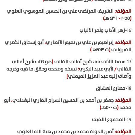
المؤلف
:
الشريف المرتضى علي بن الحسين الموسوي العلوي
(
٣٥٥
-
٤٣٦ هـ
)
16-
زهر الآداب وثمر الألباب
المؤلف
:
إبراهيم بن علي بن تميم الأنصاري
،
أبو إسحاق الحُصري
القيرواني
(
ت ٤٥٣هـ
)
17-
سمط اللآلي في شرح أمالي القالي
[
هو كتاب شرح أمالي
القالي
/
لأبي عبيد البكري
؛
نسخه وصححه وحقق ما فيه وخرجه
وأضاف إليه عبد العزيز الميمني
]
18-
مصارع العشاق
المؤلف
:
جعفر بن أحمد بن الحسين السراج القاري البغدادي
،
أبو
محمد
(
ت ٥٠٠هـ
)
19-
المجموع اللفيف
المؤلف
:
أمين الدولة محمد بن محمد بن هبة الله العلوي