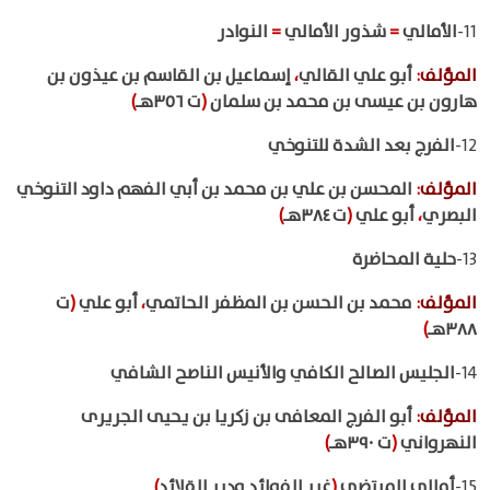
11-
الأمالي
=
شذور الأمالي
=
النوادر
المؤلف
:
أبو علي القالي
،
إسماعيل بن القاسم بن عيذون بن
هارون بن عيسى بن محمد بن سلمان
(
ت ٣٥٦هـ
)
12-
الفرج بعد الشدة للتنوخي
المؤلف
:
المحسن بن علي بن محمد بن أبي الفهم داود التنوخي
البصري
،
أبو علي
(
ت ٣٨٤هـ
)
13-
حلية المحاضرة
المؤلف
:
محمد بن الحسن بن المظفر الحاتمي
،
أبو علي
(
ت
٣٨٨هـ
)
14-
الجليس الصالح الكافي والأنيس الناصح الشافي
المؤلف
:
أبو الفرج المعافى بن زكريا بن يحيى الجريرى
النهرواني
(
ت ٣٩٠هـ
)
15-
أمالي المرتضى
(
غرر الفوائد ودرر القلائد
)